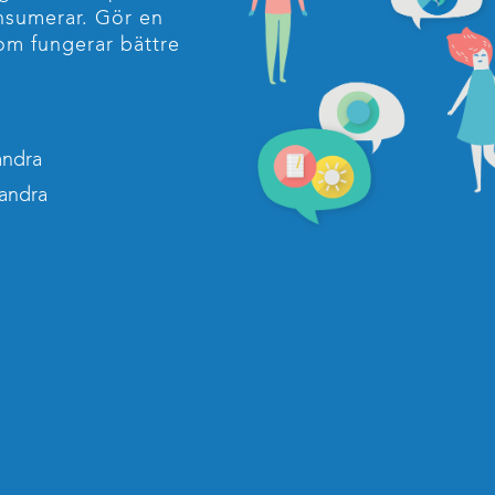
onsumerar. Gör en
som fungerar bättre
andra
 andra