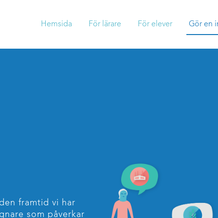
Hemsida
För lärare
För elever
Gör en i
den framtid vi har
ignare som påverkar