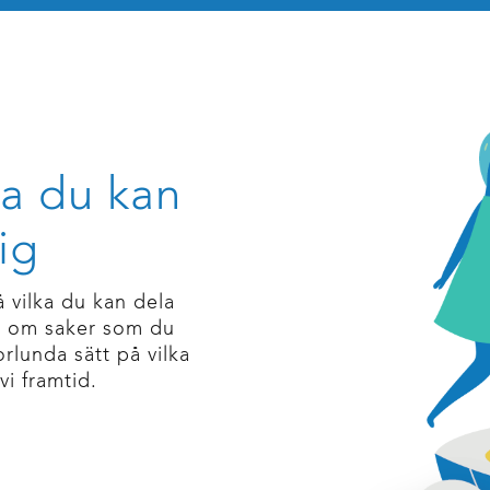
ka du kan
ig
å vilka du kan dela
og om saker som du
rlunda sätt på vilka
ivi framtid.