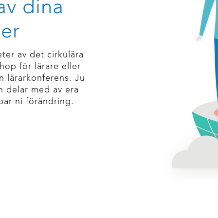
av dina
ter
ter av det cirkulära
op för lärare eller
 lärarkonferens. Ju
h delar med av era
par ni förändring.