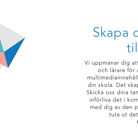
Skapa c
t
Vi uppmanar dig at
och lärare för 
multimediainnehåll
din skola. Det ska
Skicka oss dina tan
införliva det i k
med dig av den po
tuta ut de