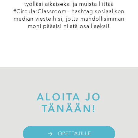
työlläsi aikaiseksi ja muista liittää
#CircularClassroom –hashtag sosiaalisen
median viesteihisi, jotta mahdollisimman
moni pääsisi niistä osalliseksi!
ALOITA JO
TÄNÄÄN!
OPETTAJILLE